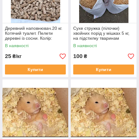
Деревний наповнювач.20 кг.
Сухе стружка (пілочки)
Котячий туалет. Пелети
хвойних порід у мішках 5 кг,
деревні із сосни. Колір:
на підстилку тваринам
Сірий. ( упаковка 25кг).
В наявності
В наявності
25
100
₴/кг
₴
Купити
Купити