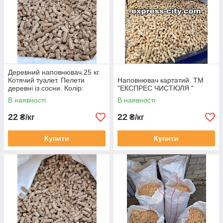
Деревний наповнювач.25 кг.
Котячий туалет. Пелети
Наповнювач картатий. ТМ
деревні із сосни. Колір:
"ЕКСПРЕС ЧИСТЮЛЯ "
Сірий. ( упаковка 25кг).
В наявності
В наявності
22
22
₴/кг
₴/кг
Купити
Купити