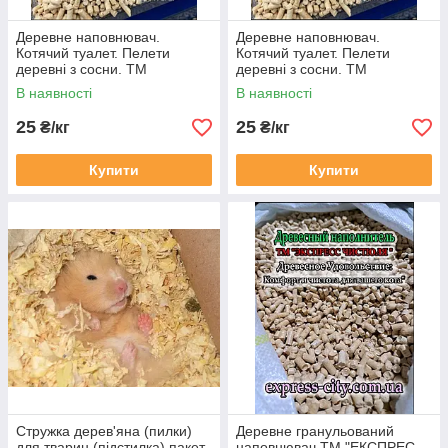
Деревне наповнювач.
Деревне наповнювач.
Котячий туалет. Пелети
Котячий туалет. Пелети
деревні з сосни. ТМ
деревні з сосни. ТМ
"ЕКСПРЕС ЧИСТЮЛЯ"
"ЕКСПРЕС ЧИСТЮЛЯ"
В наявності
В наявності
упаковка 5 кг
упаковка 10 кг.
25
25
₴/кг
₴/кг
Купити
Купити
Стружка дерев'яна (пилки)
Деревне гранульований
для тварин (підстилка) пакет
наповнювач ТМ "ЕКСПРЕС