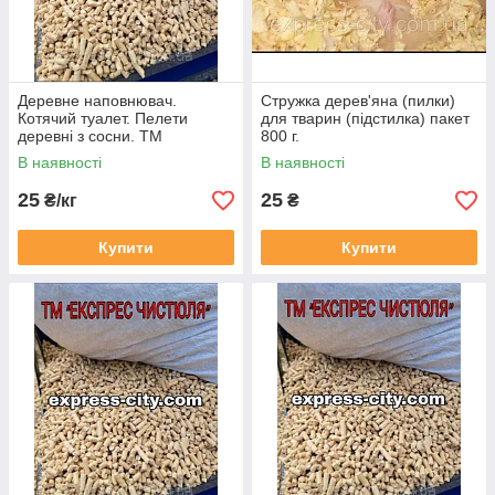
Деревне наповнювач.
Стружка дерев'яна (пилки)
Котячий туалет. Пелети
для тварин (підстилка) пакет
деревні з сосни. ТМ
800 г.
"ЕКСПРЕС ЧИСТЮЛЯ"
В наявності
В наявності
упаковка 2 кг.
25
25
₴/кг
₴
Купити
Купити