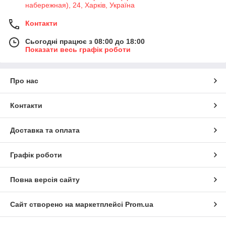
набережная), 24, Харків, Україна
ваты;звукоизоляционные панели;самоклеящийся рулонный
материал от ударного шума на основе
Контакти
битума;шумоизоляционные маты для плавающих
полов;звукоизолирующая основа для плавающих
Сьогодні працює з 08:00 до 18:00
полов;виброгасящая и звукопоглощающая
Показати весь графік роботи
мастика;напыляемая жидкая звукоизоляция на основі
целюлози;звукоізоляційна піна;коркові підкладки.
Про нас
Контакти
Доставка та оплата
Графік роботи
Повна версія сайту
Сайт створено на маркетплейсі
Prom.ua