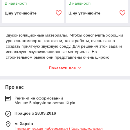
В наявності
В наявності
Ціну уточнюйте
Ціну уточнюйте
Звукоизоляционные материалы. Чтобы обеспечить хороший
уровень комфорта, как жизни, так и работы, очень важно
создать приятную звуковую среду. Для решения этой задачи
используют звукоизоляционные материалы. На
строительном рынке они представлены очень широко.
Можно подобрать решение по любым параметрам: место
Показати все
применения, стоимость, объем работ и т. д. Причем, в ряде
материалов звуко шумоизоляция сочетается с
теплоизоляцией или гидроизоляцией, что очень удобно.
Матеріали для шумоізоляції Звукоізоляційні матеріали
Про нас
бувають наступних видів: звукоизоляционный акустический
герметик;звукоизоляционные плиты из
Рейтинг не сформований
пенополиуретана;звукоизоляционные подложки под
Менше 5 відгуків за останній рік
напольные покрытия;звукоизолирующие панели для
полов;звукопоглощающий линолеум;звукоизоляционная
Працює з 28.09.2016
лента для демпфирования колебаний;звукоизолционный
герметик;звукоизоляционный поролон;негорючие
м. Харків
Гимназическая набережная (Красношкольная
звукопоглощающие плиты из минеральной