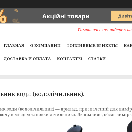
Гимназическая набережная
ГЛАВНАЯ
О КОМПАНИИ
ТОПЛИВНЫЕ БРИКЕТЫ
КА
ДОСТАВКА И ОПЛАТА
КОНТАКТЫ
СТАТЬИ
ьник води (водолічильник).
ик води (водолічильник) — прилад, призначений для вимір
оду в місці установки лічильника. Як правило, обсяг вимірю