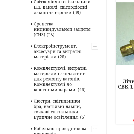
Світлодіодні світильники
LED панелі, світлодіодні
лампи та стрічки
59
Средства
индивидуальной защиты
(СИЗ)
23
Електроінструмент,
аксесуари та витратні
матеріали
28
Комплектуючі, витратні
матеріали і запчастини
для ремонту вагонів.
Ліч
Комплектуючі до
СВК-1,
колісними парами.
46
Люстри, світильники ,
бра, настільні лампи,
точкові світильники.
Вуличне освітлення.
6
Кабельно-провідникова
продукція.