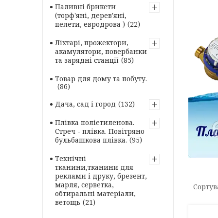
Паливні брикети
(торф'яні, дерев'яні,
пелети, евродрова )
22
Ліхтарі, прожектори,
акамулятори, повербанки
та зарядні станції
85
Товар для дому та побуту.
86
Дача, сад і город
132
Плівка поліетиленова.
Стреч - плівка. Повітряно
бульбашкова плівка.
95
Технічні
тканини,тканини для
реклами і друку, брезент,
марля, серветка,
обтиральні матеріали,
ветощь
21