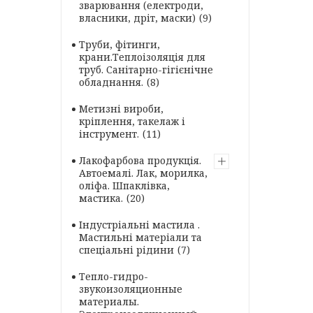
зварювання (електроди,
власники, дріт, маски)
9
Труби, фітинги,
крани.Теплоізоляція для
труб. Санітарно-гігієнічне
обладнання.
8
Метизні вироби,
кріплення, такелаж і
інструмент.
11
Лакофарбова продукція.
Автоемалі. Лак, морилка,
оліфа. Шпаклівка,
мастика.
20
Індустріальні мастила .
Мастильні матеріали та
спеціальні рідини
7
Тепло-гидро-
звукоизоляционные
материалы.