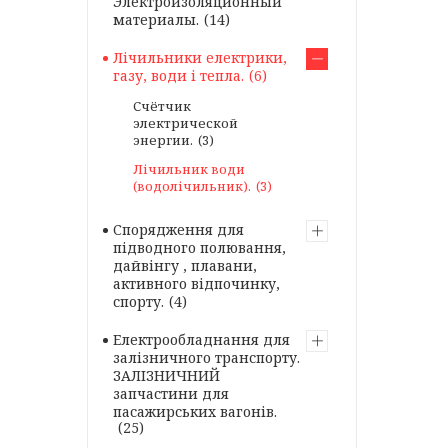
Электроизоляционный
материалы.
14
Лічильники електрики,
газу, води і тепла.
6
Счётчик
электрической
энергии.
3
Лічильник води
(водолічильник).
3
Спорядження для
підводного полювання,
дайвінгу , плавани,
активного відпочинку,
спорту.
4
Електрообладнання для
залізничного транспорту.
ЗАЛІЗНИЧНИЙ
запчастини для
пасажирських вагонів.
25