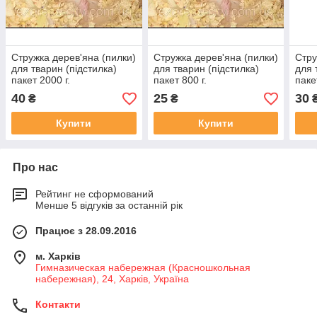
Стружка дерев'яна (пилки)
Стружка дерев'яна (пилки)
Стру
для тварин (підстилка)
для тварин (підстилка)
для 
пакет 2000 г.
пакет 800 г.
паке
40
25
30
₴
₴
Купити
Купити
Про нас
Рейтинг не сформований
Менше 5 відгуків за останній рік
Працює з 28.09.2016
м. Харків
Гимназическая набережная (Красношкольная
набережная), 24, Харків, Україна
Контакти