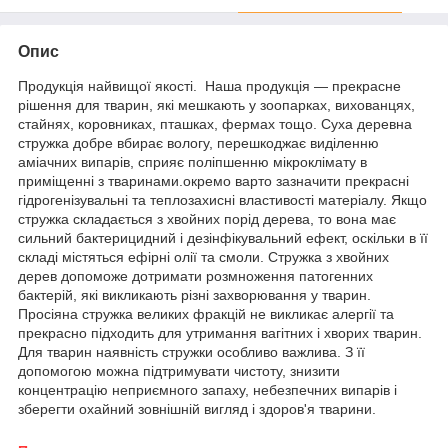
Опис
Продукція найвищої якості. Наша продукція — прекрасне
рішення для тварин, які мешкають у зоопарках, вихованцях,
стайнях, коровниках, пташках, фермах тощо. Суха деревна
стружка добре вбирає вологу, перешкоджає виділенню
аміачних випарів, сприяє поліпшенню мікроклімату в
приміщенні з тваринами.окремо варто зазначити прекрасні
гідрогенізувальні та теплозахисні властивості матеріалу. Якщо
стружка складається з хвойних порід дерева, то вона має
сильний бактерицидний і дезінфікувальний ефект, оскільки в її
складі містяться ефірні олії та смоли. Стружка з хвойних
дерев допоможе дотримати розмноження патогенних
бактерій, які викликають різні захворювання у тварин.
Просіяна стружка великих фракцій не викликає алергії та
прекрасно підходить для утримання вагітних і хворих тварин.
Для тварин наявність стружки особливо важлива. З її
допомогою можна підтримувати чистоту, знизити
концентрацію неприємного запаху, небезпечних випарів і
зберегти охайний зовнішній вигляд і здоров'я тварини.