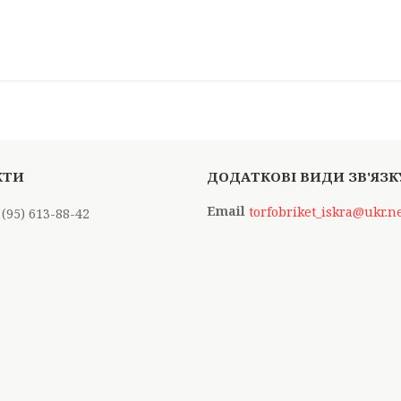
torfobriket_iskra@ukr.n
 (95) 613-88-42