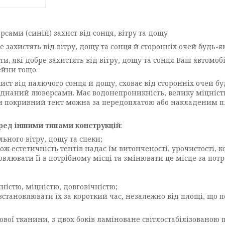
сами (синій) захист від сонця, вітру та дощу
 захистять від вітру, дощу та сонця й сторонніх очей будь-
які добре захистять від вітру, дощу та сонця Ваш автомобіл
ейни тощо.
 від палючого сонця й дощу, сховає від сторонніх очей буд
ладнаний люверсами. Має водонепроникність, велику міцність
ти покривний тент можна за передоплатою або накладеним пл
ред іншими типами конструкцій
:
ьного вітру, дощу та спеки;
акож естетичність тентів надає їм витонченості, урочистості, 
влювати її в потрібному місці та змінювати це місце за потреб
ністю, міцністю, довговічністю;
становлювати їх за короткий час, незалежно від площі, що п
ї тканини, з двох боків ламіноване світлостабілізованою п