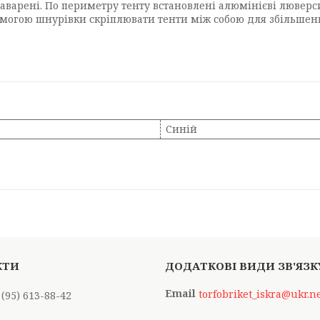
аварені. По периметру тенту встановлені алюмінієві люверси
омогою шнурівки скріплювати тенти між собою для збільшенн
Синій
torfobriket_iskra@ukr.n
 (95) 613-88-42