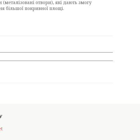
 (металізовані отвори), які дають змогу
я більшої покривної площі.
et