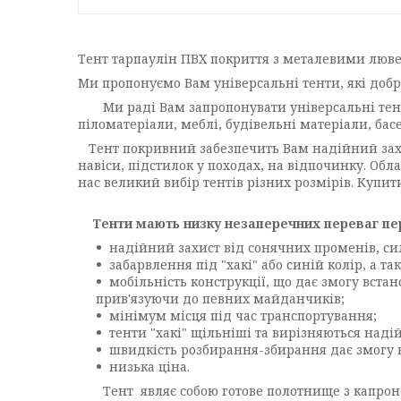
Тент тарпаулін ПВХ покриття з металевими лювер
Ми пропонуємо Вам універсальні тенти, які добре
Ми раді Вам запропонувати універсальні тенти, 
піломатеріали, меблі, будівельні матеріали, бас
Тент покривний забезпечить Вам надійний захист
навіси, підстилок у походах, на відпочинку. Об
нас великий вибір тентів різних розмірів. Купи
Тенти мають низку незаперечних переваг пе
надійний захист від сонячних променів, сил
забарвлення під "хакі" або синій колір, а т
мобільність конструкції, що дає змогу встано
прив'язуючи до певних майданчиків;
мінімум місця під час транспортування;
тенти "хакі" щільніші та вирізняються надій
швидкість розбирання-збирання дає змогу в
низька ціна.
Тент являє собою готове полотнище з капроново