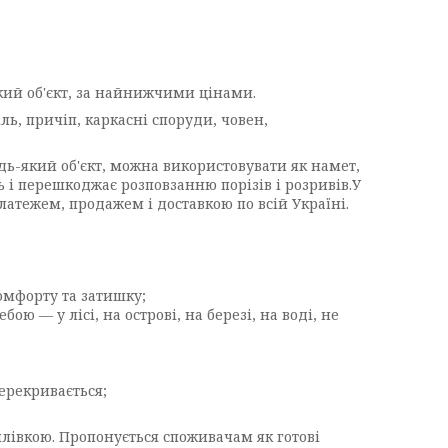
який об'єкт, за найнижчими цінами.
ь, причіп, каркасні споруди, човен,
ь-який об'єкт, можна використовувати як намет,
 і перешкоджає розповзанню порізів і розривів.У
атежем, продажем і доставкою по всій Україні.
комфорту та затишку;
ою — у лісі, на острові, на березі, на воді, не
ерекривається;
лівкою. Пропонується споживачам як готові