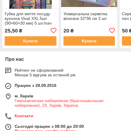
Губка для миття посуду
Універсальна серветка
Серв
кухонна Vivat XXL 5шт
віскозна 32*36 см 3 шт
пач 
(90×60×30 мм) 5 шт./пач
25,50
20
50
₴
₴
Купити
Купити
Про нас
Рейтинг не сформований
Менше 5 відгуків за останній рік
Працює з 28.09.2016
м. Харків
Гимназическая набережная (Красношкольная
набережная), 24, Харків, Україна
Контакти
Сьогодні працює з 08:00 до 20:00
Показати весь графік роботи