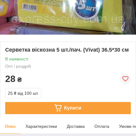
Серветка віскозна 5 шт./пач. (Vivat) 36.5*30 см
В наявності
Опт і роздріб
28
₴
25 ₴
від 100 шт.
Купити
Опис
Характеристики
Доставка
Оплата
Умови п