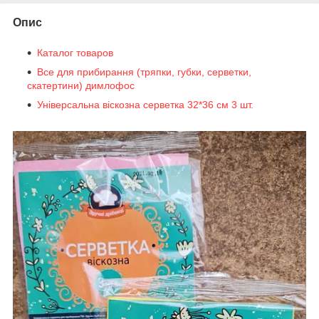
Опис
Каталог товаров
Все для прибирання (тряпки, губки, серветки,
скатертини) димлофос
Універсальна віскозна серветка 32*36 см 3 шт.