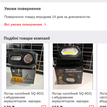
Умови повернення
Повернення товару впродовж 14 днів за домовленістю
Всі умови повернення
Подібні товари компанії
Ліхтар налобний SQ-802(
Ліхтар налобний SQ-802(
Ліхт
з вбудованим
з вбудованим
світ
акумулятором, зарядка
акумулятором, зарядка
вбу
microusb)
microusb)
акум