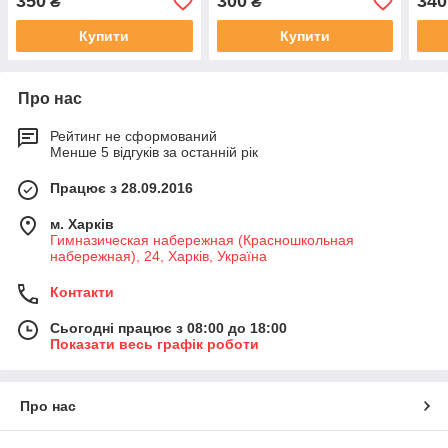
350
300
340
₴
₴
включен,з синім та зелени
*
коліром)
Купити
Купити
Про нас
Рейтинг не сформований
Менше 5 відгуків за останній рік
Працює з 28.09.2016
м. Харків
Гимназическая набережная (Красношкольная
набережная), 24, Харків, Україна
Контакти
Сьогодні працює з 08:00 до 18:00
Показати весь графік роботи
Про нас