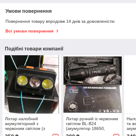
Умови повернення
Повернення товару впродовж 14 днів за домовленістю
Всі умови повернення
Подібні товари компанії
Ліхтар налобний
Ліхтар ручний із червоним
Нало
акумуляторний з
світлом BL-В24
та ж
червоним світлом (з
(акумулятор 18650,
акум
датчиком на пам'ять та
зарядний пристрій на usd)
ліхт