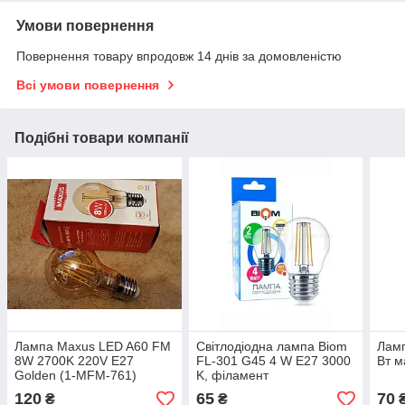
Умови повернення
Повернення товару впродовж 14 днів за домовленістю
Всі умови повернення
Подібні товари компанії
Лампа Maxus LED A60 FM
Світлодіодна лампа Biom
Ламп
8W 2700K 220V E27
FL-301 G45 4 W E27 3000
Вт м
Golden (1-MFM-761)
K, філамент
120
65
70
₴
₴