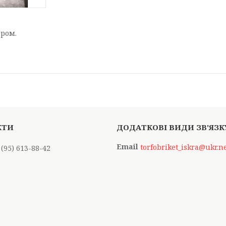
ором.
torfobriket_iskra@ukr.n
 (95) 613-88-42