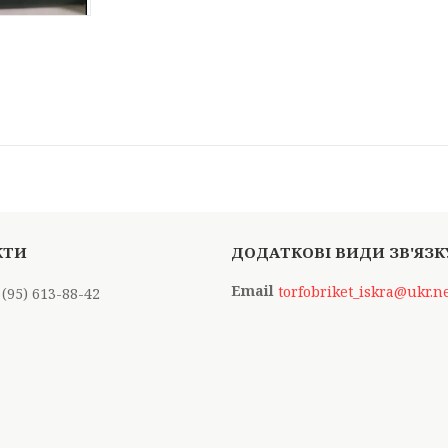
torfobriket_iskra@ukr.n
 (95) 613-88-42