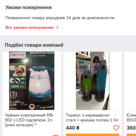
Умови повернення
Повернення товару впродовж 14 днів за домовленістю
Всі умови повернення
Подібні товари компанії
Чайник електричний RB-
Термос з нержавіючої
Єлек
902 з LED підсвіткою 2л
сталі + кришка поїлка 1.0л
8810
(різні кольори) *
440
360
₴