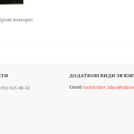
(різні кольори)
torfobriket_iskra@ukr.n
 (95) 613-88-42