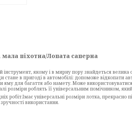
а мала піхотна/Лопата саперна
й інструмент, якому і в мирну пору знайдеться велика
и стане в пригоді в автомобілі: допоможе відкопати авт
и яму для багаття або намету. Може використовуватися 
малі розміри роблять її універсальним помічником, яки
ніх робіт.Імає універсальні розміри лотка, прекрасно 
зручності використання.