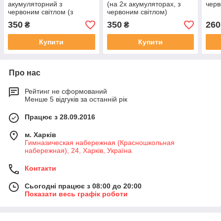
акумуляторний з
(на 2х акумуляторах, з
черв
червоним світлом (з
червоним світлом)
датчиком на пам'ять та
350
350
260
₴
₴
включен,з синім та зелени
коліром)
Купити
Купити
Про нас
Рейтинг не сформований
Менше 5 відгуків за останній рік
Працює з 28.09.2016
м. Харків
Гимназическая набережная (Красношкольная
набережная), 24, Харків, Україна
Контакти
Сьогодні працює з 08:00 до 20:00
Показати весь графік роботи