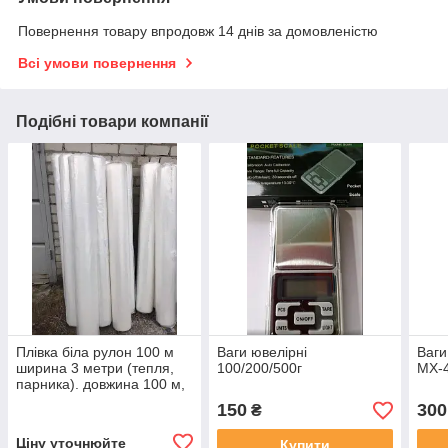
Повернення товару впродовж 14 днів за домовленістю
Всі умови повернення
Подібні товари компанії
Плівка біла рулон 100 м
Ваги ювелірні
Ваги
ширина 3 метри (тепля,
100/200/500г
МХ-4
парника). довжина 100 м,
товщина 30 мк вага
150
300
₴
рулону 6 кг
Ціну уточнюйте
Купити