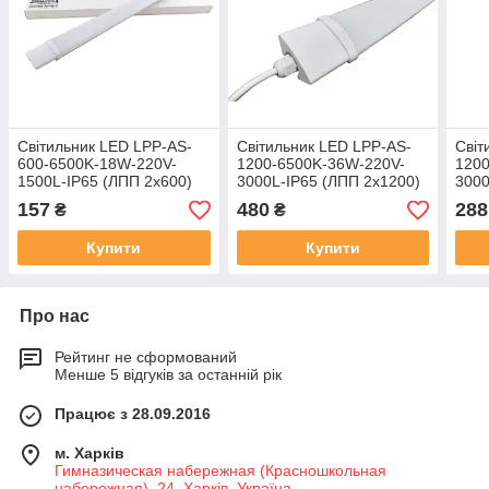
Світильник LED LPP-AS-
Світильник LED LPP-AS-
Світ
600-6500K-18W-220V-
1200-6500K-36W-220V-
120
1500L-IP65 (ЛПП 2х600)
3000L-IP65 (ЛПП 2х1200)
3000
ЛПП 
157
480
288
₴
₴
Купити
Купити
Про нас
Рейтинг не сформований
Менше 5 відгуків за останній рік
Працює з 28.09.2016
м. Харків
Гимназическая набережная (Красношкольная
набережная), 24, Харків, Україна