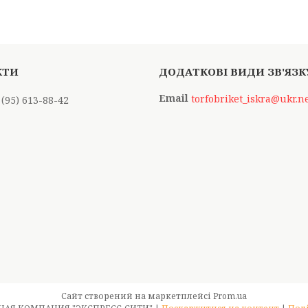
torfobriket_iskra@ukr.n
 (95) 613-88-42
Сайт створений на маркетплейсі
Prom.ua