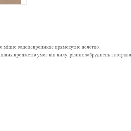
бою міцне водонепроникне прямокутне полотно.
 інших предметів умов від пилу, різних забруднень і потра