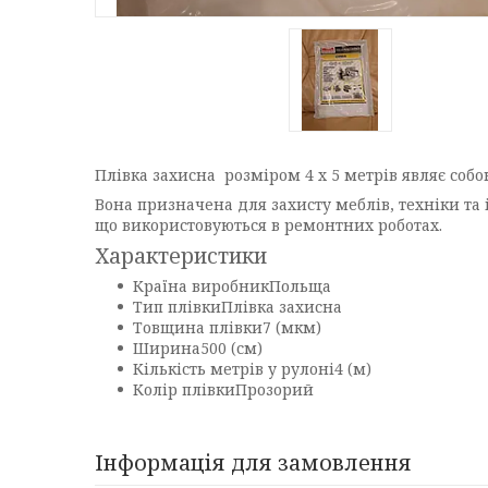
Плівка захисна розміром 4 х 5 метрів являє со
Вона призначена для захисту меблів, техніки та
що використовуються в ремонтних роботах.
Характеристики
Країна виробник
Польща
Тип плівки
Плівка захисна
Товщина плівки
7 (мкм)
Ширина
500 (см)
Кількість метрів у рулоні
4 (м)
Колір плівки
Прозорий
Інформація для замовлення