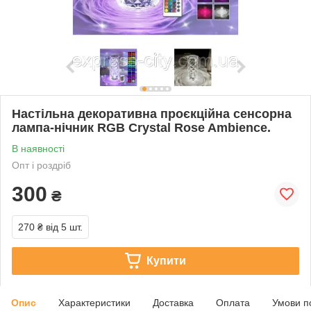
Настільна декоративна проєкційна сенсорна
лампа-нічник RGB Crystal Rose Ambience.
В наявності
Опт і роздріб
300
₴
270 ₴
від 5 шт.
Купити
Опис
Характеристики
Доставка
Оплата
Умови п