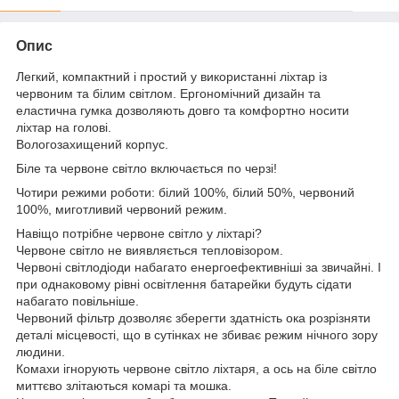
Опис
Легкий, компактний і простий у використанні ліхтар із
червоним та білим світлом. Ергономічний дизайн та
еластична гумка дозволяють довго та комфортно носити
ліхтар на голові.
Вологозахищений корпус.
Біле та червоне світло включається по черзі!
Чотири режими роботи: білий 100%, білий 50%, червоний
100%, миготливий червоний режим.
Навіщо потрібне червоне світло у ліхтарі?
Червоне світло не виявляється тепловізором.
Червоні світлодіоди набагато енергоефективніші за звичайні. І
при однаковому рівні освітлення батарейки будуть сідати
набагато повільніше.
Червоний фільтр дозволяє зберегти здатність ока розрізняти
деталі місцевості, що в сутінках не збиває режим нічного зору
людини.
Комахи ігнорують червоне світло ліхтаря, а ось на біле світло
миттєво злітаються комарі та мошка.