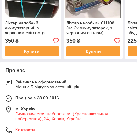
Ліхтар налобний
Ліхтар налобний СН108
Ліхт
акумуляторний з
(на 2х акумуляторах, з
світ
червоним світлом (з
червоним світлом)
вбу
датчиком на пам'ять та
акум
350
350
225
₴
₴
включен,з синім та зелени
світ
коліром)
Купити
Купити
Про нас
Рейтинг не сформований
Менше 5 відгуків за останній рік
Працює з 28.09.2016
м. Харків
Гимназическая набережная (Красношкольная
набережная), 24, Харків, Україна
Контакти