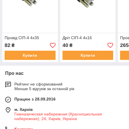
Провід СІП-4 4х35
Дріт СІП-4 4х16
Пров
82
40
265
₴
₴
Купити
Купити
Про нас
Рейтинг не сформований
Менше 5 відгуків за останній рік
Працює з 28.09.2016
м. Харків
Гимназическая набережная (Красношкольная
набережная), 24, Харків, Україна