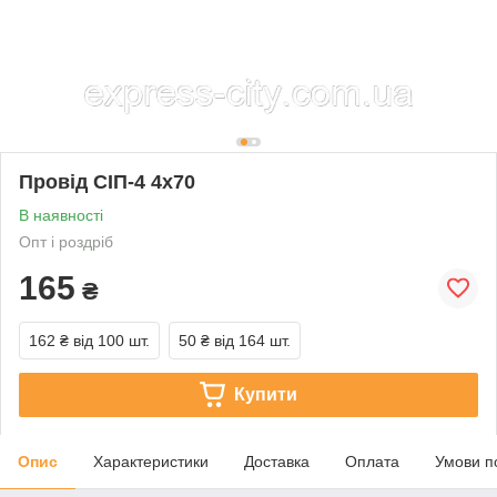
Провід СІП-4 4х70
В наявності
Опт і роздріб
165
₴
162 ₴
від 100 шт.
50 ₴
від 164 шт.
Купити
Опис
Характеристики
Доставка
Оплата
Умови п