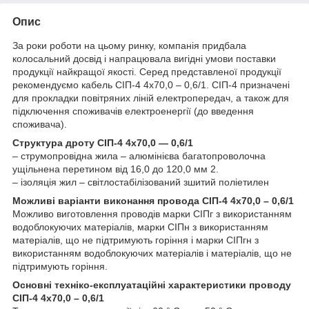
Опис
За роки роботи на цьому ринку, компанія придбала
колосальний досвід і напрацювала вигідні умови поставки
продукції найкращої якості. Серед представленої продукції
рекомендуємо кабель СІП-4 4х70,0 – 0,6/1. СІП-4 призначені
для прокладки повітряних ліній електропередач, а також для
підключення споживачів електроенергії (до введення
споживача).
Структура дроту СІП-4 4х70,0 — 0,6/1
– струмопровідна жила – алюмінієва багатопроволочна
ущільнена перетином від 16,0 до 120,0 мм 2.
– ізоляція жил – світлостабілізований зшитий поліетилен
Можливі варіанти виконання провода СІП-4 4х70,0 – 0,6/1
Можливо виготовлення проводів марки СІПг з використанням
водоблокуючих матеріалів, марки СІПн з використанням
матеріалів, що не підтримують горіння і марки СІПгн з
використанням водоблокуючих матеріалів і матеріалів, що не
підтримують горіння.
Основні техніко-експлуатаційні характеристики проводу
СІП-4 4х70,0 – 0,6/1