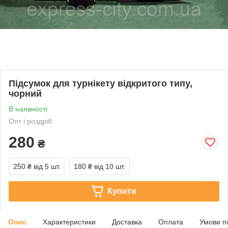
Підсумок для турнікету відкритого типу,
чорний
В наявності
Опт і роздріб
280
₴
250 ₴
від 5 шт.
180 ₴
від 10 шт.
Купити
Опис
Характеристики
Доставка
Оплата
Умови п