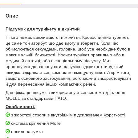
Опис
Підсумок для турнікету відкритий
Нічого немає важливішого, ніж життя. Кровоспинний турнікет,
це саме той атрибут, що дає змогу її зберегти. Коли час
обчислюється секундами, головне, щоб усе необхідне було в
максимальній близькості. Носити турнікет правильно або в
медичній аптечці, або в спеціальному підсумку. Ми
пропонуємо до вашої уваги підсумок відкритого типу, який
швидко відкривається, компактно вміщує турнікет. А крім того,
замість основного застосування, його можна використовувати
й для перенесення інших компактних речей.
Для фіксації підсумків використовується система кріплення
MOLLE за стандартами НАТО.
Особливості:
з жорсткої стропи з внутрішнім підсилювачем жорсткості
система кріплення Molle
посилена гумка