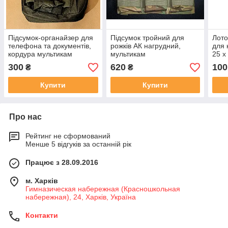
Підсумок-органайзер для
Підсумок тройний для
Лото
телефона та документів,
рожків АК нагрудний,
для 
кордура мультикам
мультикам
25 х
300
620
100
₴
₴
Купити
Купити
Про нас
Рейтинг не сформований
Менше 5 відгуків за останній рік
Працює з 28.09.2016
м. Харків
Гимназическая набережная (Красношкольная
набережная), 24, Харків, Україна
Контакти