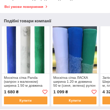
Всі умови повернення
Подібні товари компанії
Москітна сітка Panda
Москітна сітка ЛАСКА
Заті
(капрон з малюнком)
ширина 1.20 м довжина
Шири
ширина 1.50 м довжина
50 м (синя, зелена) рулон
м, п
50 м (синя, біла, зелена)
1 680
1 099
4 3
₴
₴
рулон
Купити
Купити