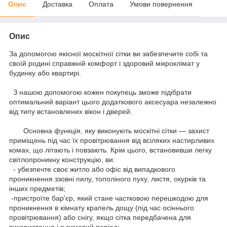
Опис
Доставка
Оплата
Умови повернення
Опис
За допомогою якісної москітної сітки ви забезпечите собі та
своїй родині справжній комфорт і здоровий мікроклімат у
будинку або квартирі.
З нашою допомогою кожен покупець зможе підібрати
оптимальний варіант цього додаткового аксесуара незалежно
від типу встановлених вікон і дверей.
Основна функція, яку виконують москітні сітки — захист
приміщень під час їх провітрювання від всіляких настирливих
комах, що літають і повзають. Крім цього, встановивши легку
світлопроникну конструкцію, ви:
- убезпечте своє житло або офіс від випадкового
проникнення ззовні пилу, тополіного пуху, листя, окурків та
інших предметів;
-пристроїте бар'єр, який стане частковою перешкодою для
проникнення в кімнату крапель дощу (під час осіннього
провітрювання) або снігу, якщо сітка передбачена для
використання і в зимовий період;