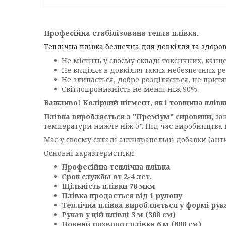
Професійна стабілізована тепла плівка.
Теплічна плівка безпечна для довкілля та здоро
Не містить у своєму складі токсичних, канц
Не виділяє в довкілля таких небезпечних ре
Не злипається, добре розділяється, не притя
Світлопроникність не менш ніж 90%.
Важливо! Колірний пігмент, як і товщина плівки
Плівка виробляється з "Преміум" сировини,
за
температури нижче ніж 0*. Під час виробництва пл
Має у своєму складі антикрапельні добавки (анти
Основні характеристики:
Професійна теплічна плівка
Срок службы от 2-4 лет.
Щільність плівки 70 мкм
Плівка продається від 1 рулону
Теплічна плівка виробляється у формі рук
Рукав у цій плівці 3 м (300 см)
Повний розворот плівки 6 м (600 см)