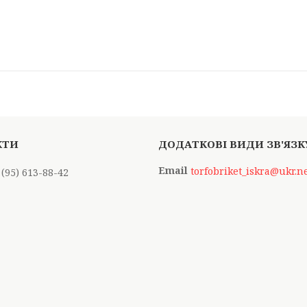
torfobriket_iskra@ukr.n
 (95) 613-88-42