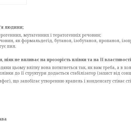
в'я людини;
ерогенних, мутагенних і тератогенніх речовин;
човин, як формальдегід, бутанол, ізобутанол, пропанол, ізоп
гує пил.
, ніяк не впливає на прозорість плівки та на її властивост
вдяки цьому влітку вона потягнеться так, як вам треба, а в хо
івки до її структури додається стабілізатор (захист від сонц
фог), що запобігає утворенню крапель і конденсату стікає ст
ава