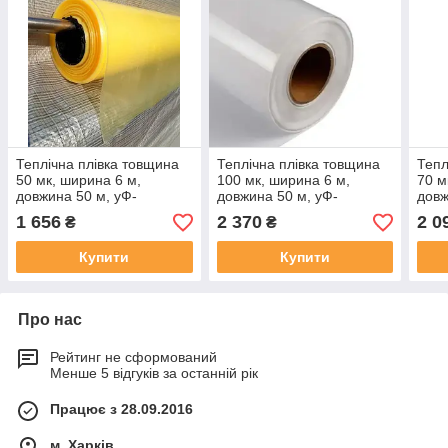
Теплічна плівка товщина
Теплічна плівка товщина
Тепл
50 мк, ширина 6 м,
100 мк, ширина 6 м,
70 м
довжина 50 м, уФ-
довжина 50 м, уФ-
довж
стабілізація 12 місяців,
стабілізація 1 сорт, 6
стаб
1 656
2 370
2 0
₴
₴
рулон вага 15 кг (жовта)
місяців, рулон вага 25 кг
руло
Купити
Купити
Про нас
Рейтинг не сформований
Менше 5 відгуків за останній рік
Працює з 28.09.2016
м. Харків