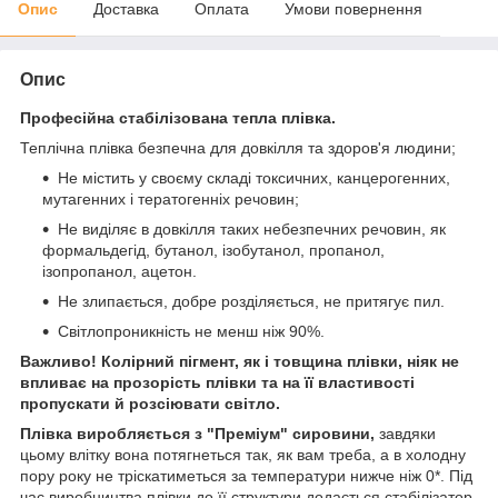
Опис
Доставка
Оплата
Умови повернення
Опис
Професійна стабілізована тепла плівка.
Теплічна плівка безпечна для довкілля та здоров'я людини;
Не містить у своєму складі токсичних, канцерогенних,
мутагенних і тератогенніх речовин;
Не виділяє в довкілля таких небезпечних речовин, як
формальдегід, бутанол, ізобутанол, пропанол,
ізопропанол, ацетон.
Не злипається, добре розділяється, не притягує пил.
Світлопроникність не менш ніж 90%.
Важливо! Колірний пігмент, як і товщина плівки, ніяк не
впливає на прозорість плівки та на її властивості
пропускати й розсіювати світло.
Плівка виробляється з "Преміум" сировини,
завдяки
цьому влітку вона потягнеться так, як вам треба, а в холодну
пору року не тріскатиметься за температури нижче ніж 0*. Під
час виробництва плівки до її структури додається стабілізатор