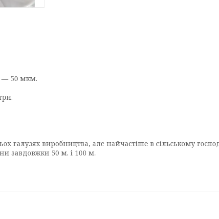
 — 50 мкм.
три.
атьох галузях виробництва, але найчастіше в сільському госпо
ни завдовжки 50 м. і 100 м.