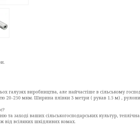
и.
атьох галузях виробництва, але найчастіше в сільському госп
ю 20-250 мкм. Ширина плівки 3 метри ( рукав 1.5 м) , рулони
є?
ню та заході ваших сільськогосподарських культур, теплічн
кож від всіляких шкідливих комах.