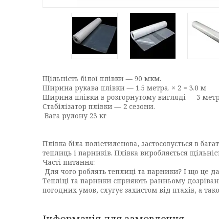
Щільність білої плівки — 90 мкм.
Ширина рукава плівки — 1.5 метра. × 2 = 3.0 м
Ширина плівки в розгорнутому вигляді — 3 метр
Стабілізатор плівки — 2 сезони.
Вага рулону 23 кг
Плівка біла поліетиленова, застосовується в баг
теплиць і парників. Плівка виробляється щільніст
Часті питання:
Для чого роблять теплиці та парники? І що це да
Тепліці та парники сприяють ранньому дозріван
погодних умов, слугує захистом від птахів, а та
Інформація для замовлення