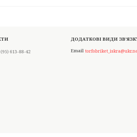
torfobriket_iskra@ukr.n
 (95) 613-88-42