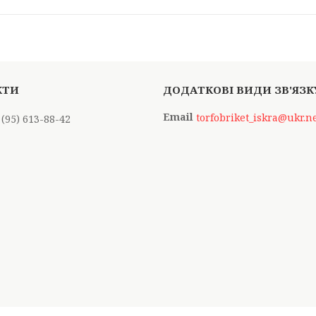
torfobriket_iskra@ukr.n
 (95) 613-88-42