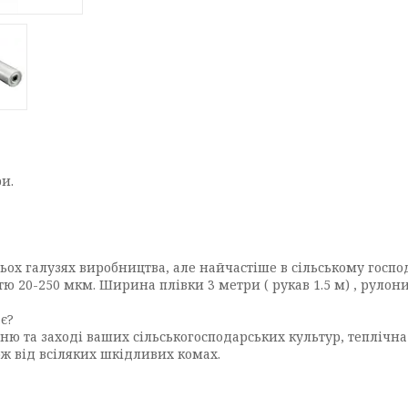
и.
атьох галузях виробництва, але найчастіше в сільському госп
ю 20-250 мкм. Ширина плівки 3 метри ( рукав 1.5 м) , рулони
є?
ню та заході ваших сільськогосподарських культур, теплічн
кож від всіляких шкідливих комах.