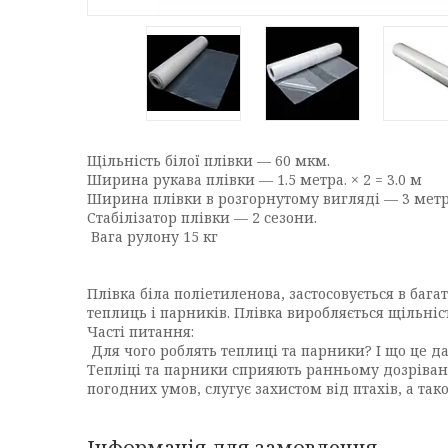
Щільність білої плівки — 60 мкм.
Ширина рукава плівки — 1.5 метра. × 2 = 3.0 м
Ширина плівки в розгорнутому вигляді — 3 метр
Стабілізатор плівки — 2 сезони.
Вага рулону 15 кг
Плівка біла поліетиленова, застосовується в баг
теплиць і парників. Плівка виробляється щільніст
Часті питання:
Для чого роблять теплиці та парники? І що це да
Тепліці та парники сприяють ранньому дозріван
погодних умов, слугує захистом від птахів, а та
Інформація для замовлення