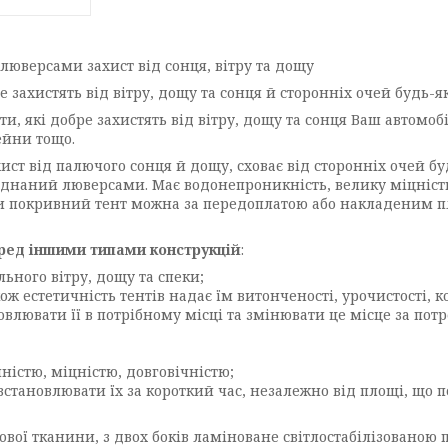
люверсами захист від сонця, вітру та дощу
 захистять від вітру, дощу та сонця й сторонніх очей будь-
які добре захистять від вітру, дощу та сонця Ваш автомобіл
ейни тощо.
 від палючого сонця й дощу, сховає від сторонніх очей буд
ладнаний люверсами. Має водонепроникність, велику міцність
ти покривний тент можна за передоплатою або накладеним пл
ред іншими типами конструкцій
:
ьного вітру, дощу та спеки;
акож естетичність тентів надає їм витонченості, урочистості, 
влювати її в потрібному місці та змінювати це місце за потреб
ністю, міцністю, довговічністю;
становлювати їх за короткий час, незалежно від площі, що п
ї тканини, з двох боків ламіноване світлостабілізованою п