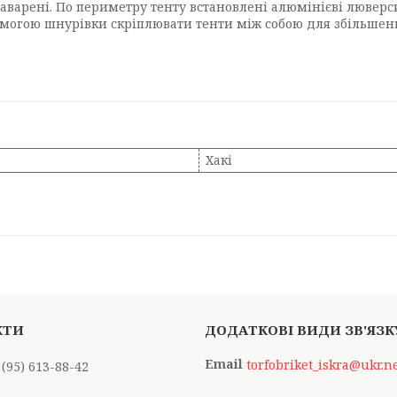
аварені. По периметру тенту встановлені алюмінієві люверси
омогою шнурівки скріплювати тенти між собою для збільшен
Хакі
torfobriket_iskra@ukr.n
 (95) 613-88-42