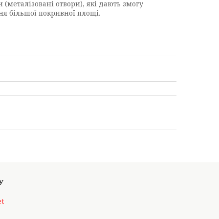
 (металізовані отвори), які дають змогу
ня більшої покривної площі.
et