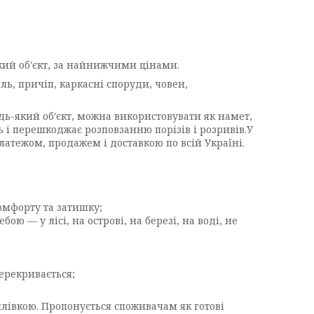
який об'єкт, за найнижчими цінами.
ь, причіп, каркасні споруди, човен,
ь-який об'єкт, можна використовувати як намет,
 і перешкоджає розповзанню порізів і розривів.У
атежом, продажем і доставкою по всій Україні.
комфорту та затишку;
ою — у лісі, на острові, на березі, на воді, не
ерекривається;
лівкою. Пропонується споживачам як готові