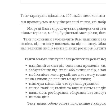
Тент тарпаулін щільність 100 г/м2 з металевими 
Ми пропонуємо Вам універсальні тенти, які добре
Ми раді Вам запропонувати універсальні тенти, 
піломатеріали, меблі, будівельні матеріали, бас
Тент покривний забезпечить Вам надійний захист
навіси, підстилок у походах, на відпочинку. Об
нас великий вибір тентів різних розмірів. Купи
Тенти мають низку незаперечних переваг пе
надійний захист від сонячних променів, сил
забарвлення під "хакі" або синій колір, а т
мобільність конструкції, що дає змогу встано
прив'язуючи до певних майданчиків;
мінімум місця під час транспортування;
тенти "хакі" щільніші та вирізняються надій
швидкість розбирання-збирання дає змогу в
низька ціна.
Тент являє собою готове полотнище з капроново