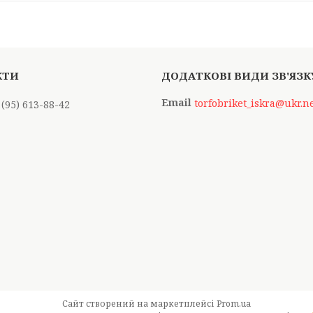
torfobriket_iskra@ukr.n
 (95) 613-88-42
Сайт створений на маркетплейсі
Prom.ua