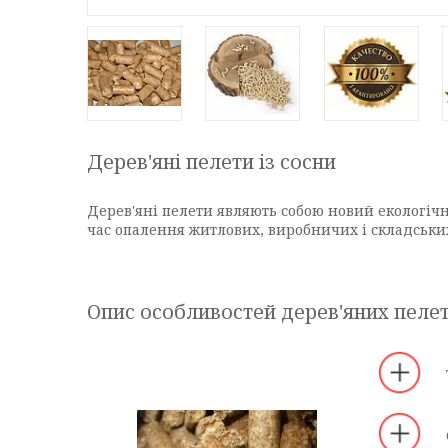
Дерев'яні пелети із сосни
Дерев'яні пелети являють собою новий екологічн
час опалення житлових, виробничих і складськ
Опис особливостей дерев'яних пеле