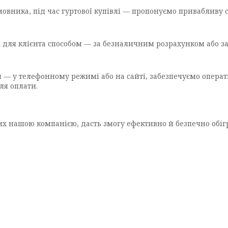
овника, під час гуртової купівлі — пропонуємо привабливу 
для клієнта способом — за безналичним розрахунком або з
— у телефонному режимі або на сайті, забезпечуємо опера
ля оплати.
х нашою компанією, дасть змогу ефективно й безпечно обігр