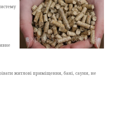
систему
а
тивне
івати житлові приміщення, бані, сауни, не