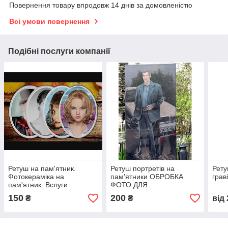
Повернення товару впродовж 14 днів за домовленістю
Всі умови повернення
Подібні послуги компанії
Ретуш на пам'ятник.
Ретуш портретів на
Рету
Фотокераміка на
пам'ятники ОБРОБКА
грав
пам'ятник. Вслуги
ФОТО ДЛЯ
фотошопу. Макет 150грн
ГРАВІРУВАННЯ НА
150
200
₴
₴
від
КАМЕНІ