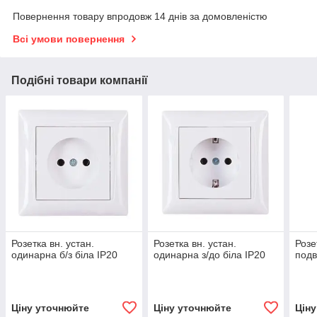
Повернення товару впродовж 14 днів за домовленістю
Всі умови повернення
Подібні товари компанії
Розетка вн. устан.
Розетка вн. устан.
Розе
одинарна б/з біла IP20
одинарна з/до біла IP20
подв
Ціну уточнюйте
Ціну уточнюйте
Цін