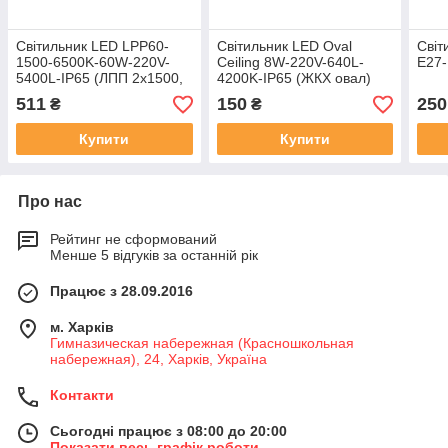
Світильник LED LPP60-
Світильник LED Oval
Світ
1500-6500K-60W-220V-
Ceiling 8W-220V-640L-
E27-
5400L-IP65 (ЛПП 2х1500,
4200K-IP65 (ЖКХ овал)
ЛПП 2х54)
511
150
250
₴
₴
Купити
Купити
Про нас
Рейтинг не сформований
Менше 5 відгуків за останній рік
Працює з 28.09.2016
м. Харків
Гимназическая набережная (Красношкольная
набережная), 24, Харків, Україна
Контакти
Сьогодні працює з 08:00 до 20:00
Показати весь графік роботи