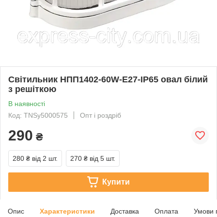
Світильник НПП1402-60W-E27-IP65 овал білий
з решіткою
В наявності
Код: TNSy5000575
Опт і роздріб
290
₴
280 ₴
від 2 шт.
270 ₴
від 5 шт.
Купити
Опис
Характеристики
Доставка
Оплата
Умови 