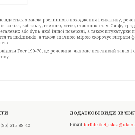
кладається з масла рослинного походження і сикативу, речо
ів: заліза, кобальту, свинцю, літію, стронцію і т. д. Оліфу 
металевих або будь-якої іншої поверхні, а також штукатурки
я та шкідників, а також значною мірою скорочує витрати фа
нею.
овідати Гост 190-78, це речовина, яка має невеликий запах і 
тиву.
torfobriket_iskra@ukr.n
 (95) 613-88-42