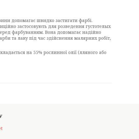
вини допомагає швидко застигати фарбі.
традиційно застосовують для розведення густотелых
 перед фарбуванням. Вона допомагає надійно
рби та лаку під час здійснення малярних робіт,
складається на 55% рослинної олії (лляного або
et