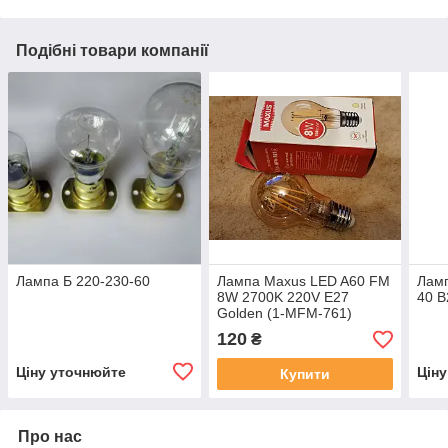
Подібні товари компанії
Лампа Б 220-230-60
Лампа Maxus LED A60 FM
Ламп
8W 2700K 220V E27
40 B
Golden (1-MFM-761)
120
₴
Ціну уточнюйте
Цін
Купити
Про нас