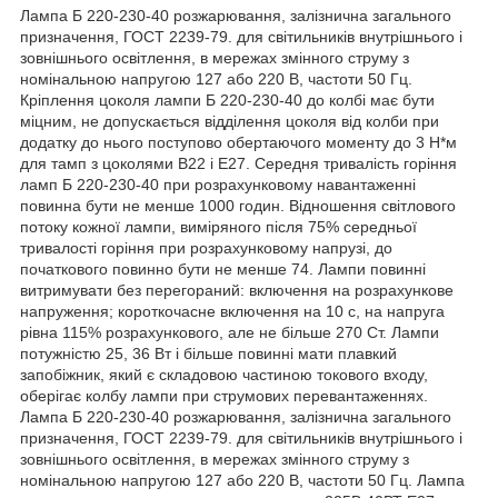
Лампа Б 220-230-40 розжарювання, залізнична загального
призначення, ГОСТ 2239-79. для світильників внутрішнього і
зовнішнього освітлення, в мережах змінного струму з
номінальною напругою 127 або 220 В, частоти 50 Гц.
Кріплення цоколя лампи Б 220-230-40 до колбі має бути
міцним, не допускається відділення цоколя від колби при
додатку до нього поступово обертаючого моменту до 3 Н*м
для тамп з цоколями В22 і Е27. Середня тривалість горіння
ламп Б 220-230-40 при розрахунковому навантаженні
повинна бути не менше 1000 годин. Відношення світлового
потоку кожної лампи, виміряного після 75% середньої
тривалості горіння при розрахунковому напрузі, до
початкового повинно бути не менше 74. Лампи повинні
витримувати без перегораний: включення на розрахункове
напруження; короткочасне включення на 10 с, на напруга
рівна 115% розрахункового, але не більше 270 Ст. Лампи
потужністю 25, 36 Вт і більше повинні мати плавкий
запобіжник, який є складовою частиною токового входу,
оберігає колбу лампи при струмових перевантаженнях.
Лампа Б 220-230-40 розжарювання, залізнична загального
призначення, ГОСТ 2239-79. для світильників внутрішнього і
зовнішнього освітлення, в мережах змінного струму з
номінальною напругою 127 або 220 В, частоти 50 Гц. Лампа