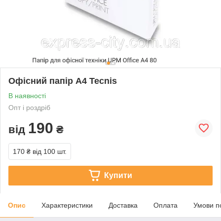
Офісний папір А4 Tecnis
В наявності
Опт і роздріб
190
від
₴
170 ₴
від 100 шт.
Купити
Опис
Характеристики
Доставка
Оплата
Умови п