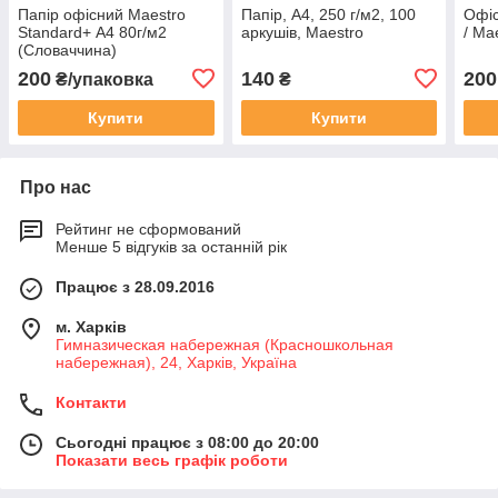
Папір офісний Maestro
Папір, А4, 250 г/м2, 100
Офіс
Standard+ А4 80г/м2
аркушів, Maestro
/ Ма
(Словаччина)
200
140
200
₴/упаковка
₴
Купити
Купити
Про нас
Рейтинг не сформований
Менше 5 відгуків за останній рік
Працює з 28.09.2016
м. Харків
Гимназическая набережная (Красношкольная
набережная), 24, Харків, Україна
Контакти
Сьогодні працює з 08:00 до 20:00
Показати весь графік роботи