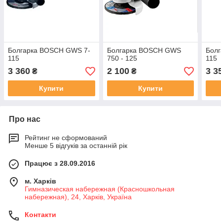
Болгарка BOSCH GWS 7-
Болгарка BOSCH GWS
Бол
115
750 - 125
115
3 360
2 100
3 3
₴
₴
Купити
Купити
Про нас
Рейтинг не сформований
Менше 5 відгуків за останній рік
Працює з 28.09.2016
м. Харків
Гимназическая набережная (Красношкольная
набережная), 24, Харків, Україна
Контакти