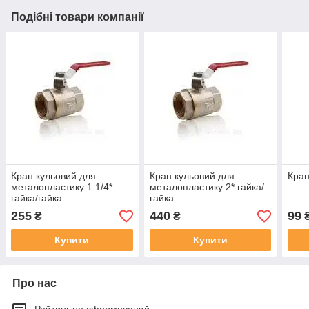
Подібні товари компанії
Кран кульовий для
Кран кульовий для
Кран
металопластику 1 1/4*
металопластику 2* гайка/
гайка/гайка
гайка
255
440
99
₴
₴
Купити
Купити
Про нас