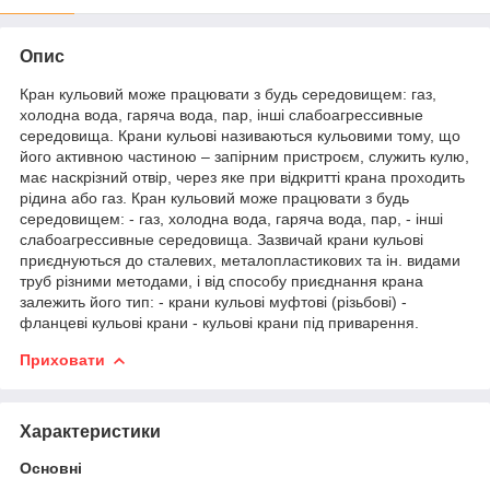
Опис
Кран кульовий може працювати з будь середовищем: газ,
холодна вода, гаряча вода, пар, інші слабоагрессивные
середовища. Крани кульові називаються кульовими тому, що
його активною частиною – запірним пристроєм, служить кулю,
має наскрізний отвір, через яке при відкритті крана проходить
рідина або газ. Кран кульовий може працювати з будь
середовищем: - газ, холодна вода, гаряча вода, пар, - інші
слабоагрессивные середовища. Зазвичай крани кульові
приєднуються до сталевих, металопластикових та ін. видами
труб різними методами, і від способу приєднання крана
залежить його тип: - крани кульові муфтові (різьбові) -
фланцеві кульові крани - кульові крани під приварення.
Приховати
Характеристики
Основні